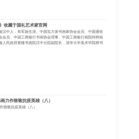
》收藏于国礼艺术家官网
省汉中人，有军旅生涯。中国实力派书画家协会会员、中国通俗
会会员、中国工商银行书画协会理事、中国工商银行画院特聘画
省人民政府黄楼书画院汉中分院副院长，清华大学美术学院榜书
才》杂志、《民主与法制》网、《市场信息报》、《城市金
登。多家媒体专访报道。 2020年，参加“民心向党，抗击疫
获特殊贡献奖。 2020年，在庆祝建党99周年“
书画力作致敬抗疫英雄（八）
力作致敬抗疫英雄（八）