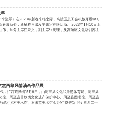
大年
瑜 李淑琴）在2023年新春来临之际，高陵区总工会积极开展学习
春展新姿，新征程再出发主题写春联活动。 2023年1月10日上
红伟，常务主席汪泉文，副主席张明理，及高陵区文化培训部主
由长庆油田原工会主席著名书法家张文锦老师，长庆油田龙凤园
田龙凤园区著名书法家安国政老师；以及陕西省老年书画学会高
 程玉林老师.尹海兰老师 ，秘书长李自安老师
蔡文杰西藏风情油画作品展
气，汇西藏风情”5月9日，由周至县文化和旅游体育局、周至县
化馆、周至县非物质文化遗产保护中心、周至县图书馆、周至县
泥峪河乡村美术馆、石缘堂美术馆承办的“奋进新征程 喜迎二十
周至县文化馆举办。 开幕式由周至县文化和旅游体育局副局长郭鲲
党委书记、局长舒建军致欢迎辞。他指出，2022年是党的二十大
义现代化国家、向第二个百年奋斗目