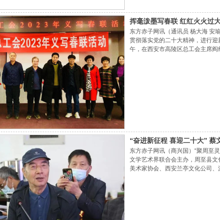
挥毫泼墨写春联 红红火火过
东方赤子网讯（通讯员 杨大海 安
贯彻落实党的二十大精神，进行迎新
午，在西安市高陵区总工会主席阎
任李明等精心策划、组织安排下，
区著名书法家程旭昌老师、长庆油
陵区老年书画会副主席王胜康老师.
“奋进新征程 喜迎二十大” 
东方赤子网讯（商兴国）“聚周至灵
文学艺术界联合会主办，周至县文
美术家协会、西安兰亭文化公司、
大”蔡文杰西藏风情油画作品展在
鹏主持。 周至县文化和旅游体育局
召开之年，是我国全面建成社会主