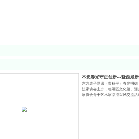
不负春光守正创新---暨西咸
东方赤子网讯（曹秋平）春光明媚
满成功
法家协会主办，临潼区文化馆、骊
家协会骨干艺术家临潼采风交流活动
活动由西咸新区书法家协会麻天阔
书法家协会主席)主席带队，西咸
记杨发发。办公室主任付文龙、刘