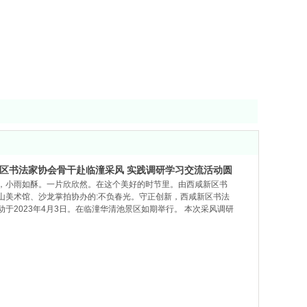
新区书法家协会骨干赴临潼采风 实践调研学习交流活动圆
，小雨如酥。一片欣欣然。在这个美好的时节里。由西咸新区书
山美术馆、沙龙掌拍协办的:不负春光。守正创新，西咸新区书法
于2023年4月3日。在临潼华清池景区如期举行。 本次采风调研
(中国书法家协会会员、陕西省第四届书法协会副主席、西咸新区
新区书协副主席:丁志信、王芬、孙军胜及西咸书法家协会党支部书
强，秘书长鲁凤华等主要领导及临潼