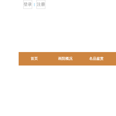
登录
注册
首页
画院概况
名品鉴赏
院士展区
未来之星
合作单位