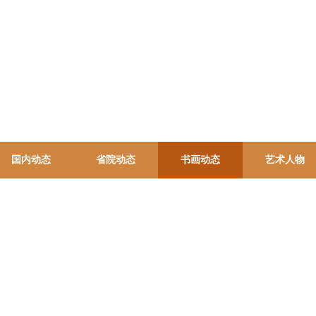
国内动态
省院动态
书画动态
艺术人物
西北分院
联系我们
文化交流