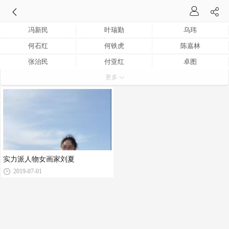
冯新民
叶瑞勤
乌玮
何石红
何铁虎
陈嘉林
张治民
付亚红
卓图
更多
李白颖
邱良生
张建华
钟建明
陈兆惠
杜俊杰
宫涛
高燕
李柏霖
孔令杰
张新德
景有岷
付小青
刘梁晨
黄若愚
马振
黄若愚
胡玉全
实力派人物女画家刘夏
2019-07-01
汪志信
吕迎
张大杰
董洪奇
常潇
刘夏
张宝玉
彭增文
王文泉
王承图
邱良生
李振友